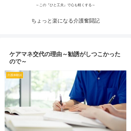
～この『ひと工夫』で心も軽くする～
ちょっと楽になる介護奮闘記
ケアマネ交代の理由～勧誘がしつこかった
ので～
介護体験談