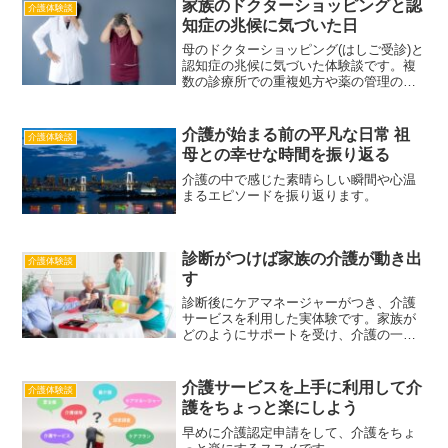
家族のドクターショッピングと認
介護体験談
知症の兆候に気づいた日
母のドクターショッピング(はしご受診)と
認知症の兆候に気づいた体験談です。複
数の診療所での重複処方や薬の管理の難
しさ、認知症の初期症状への気づきと対
応について綴ります。
介護が始まる前の平凡な日常 祖
介護体験談
母との幸せな時間を振り返る
介護の中で感じた素晴らしい瞬間や心温
まるエピソードを振り返ります。
診断がつけば家族の介護が動き出
介護体験談
す
診断後にケアマネージャーがつき、介護
サービスを利用した実体験です。家族が
どのようにサポートを受け、介護の一歩
を踏み出したかを共有します。
介護サービスを上手に利用して介
介護体験談
護をちょっと楽にしよう
早めに介護認定申請をして、介護をちょ